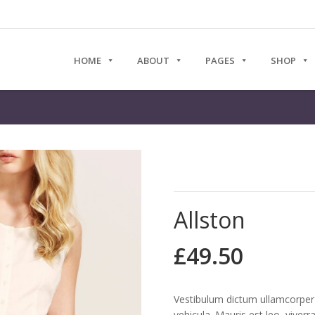
HOME
ABOUT
PAGES
SHOP
Allston
£
49.50
Vestibulum dictum ullamcorper
vehicula. Mauris est leo, viverra