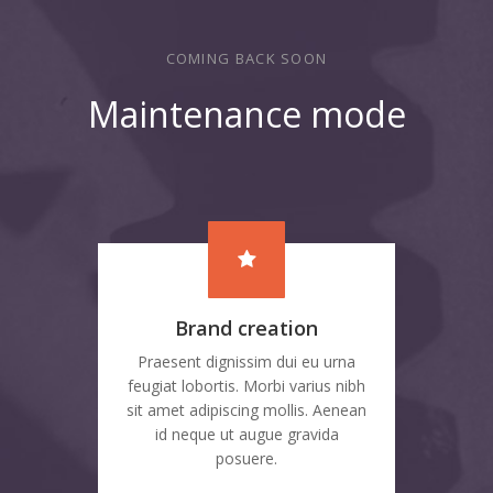
COMING BACK SOON
Maintenance mode
Brand creation
Praesent dignissim dui eu urna
feugiat lobortis. Morbi varius nibh
sit amet adipiscing mollis. Aenean
id neque ut augue gravida
posuere.