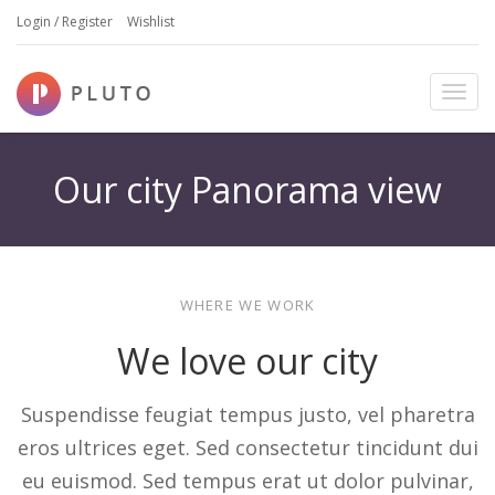
Login / Register
Wishlist
T
o
g
g
Our city Panorama view
l
e
n
a
v
WHERE WE WORK
i
g
We love our city
a
t
i
Suspendisse feugiat tempus justo, vel pharetra
o
eros ultrices eget. Sed consectetur tincidunt dui
n
eu euismod. Sed tempus erat ut dolor pulvinar,