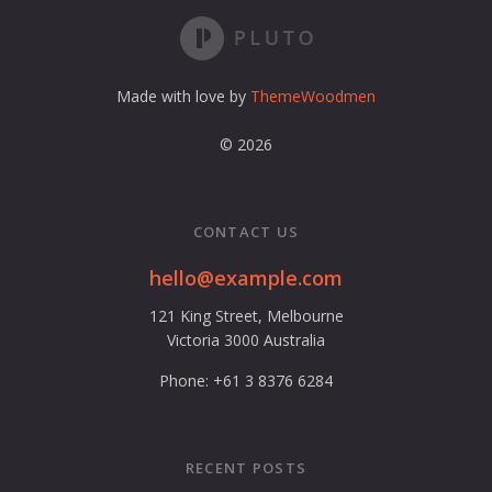
r
e
s
s
Made with love by
ThemeWoodmen
© 2026
CONTACT US
hello@example.com
121 King Street, Melbourne
Victoria 3000 Australia
Phone: +61 3 8376 6284
RECENT POSTS