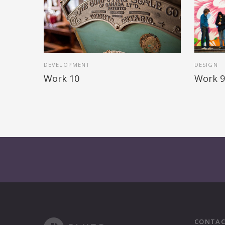
DEVELOPMENT
DESIGN
Work 10
Work 9
CONTAC