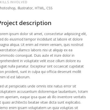
KILLS INVOLVED
hotoshop, Illustrator, HTML, CSS
Project description
orem ipsum dolor sit amet, consectetur adipisicing elit,
ed do eiusmod tempor incididunt ut labore et dolore
agna aliqua. Ut enim ad minim veniam, quis nostrud
xercitation ullamco laboris nisi ut aliquip ex ea
ommodo consequat. Duis aute et irure dolor in
eprehenderit in voluptate velit esse cillum dolore eu
ugiat nulla pariatur. Excepteur sint occaecat cupidatat
on proident, sunt in culpa qui officia deserunt mollit
nim id est laborum.
ed ut perspiciatis unde omnis iste natus error sit
oluptatem accusantium doloremque laudantium, totam
em aperiam, eaque ipsa quae ab illo inventore veritatis
t quasi architecto beatae vitae dicta sunt explicabo.
emo enim ipsam voluptatem un quia voluptas sit