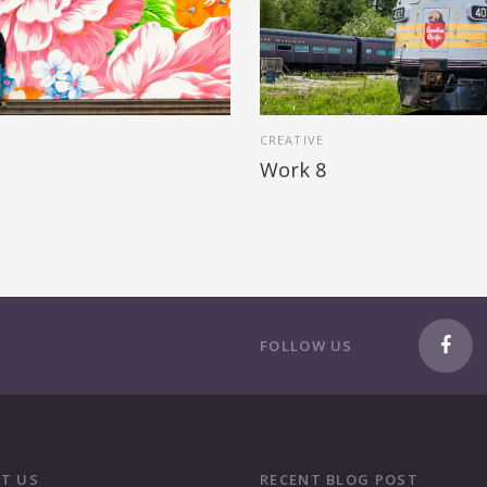
CREATIVE
Work 8
FOLLOW US
T US
RECENT BLOG POST