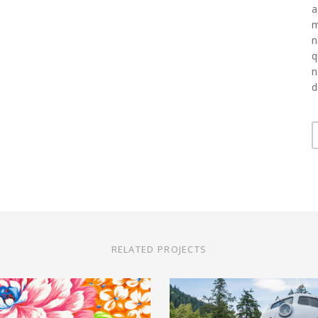
a
m
n
q
n
d
RELATED PROJECTS