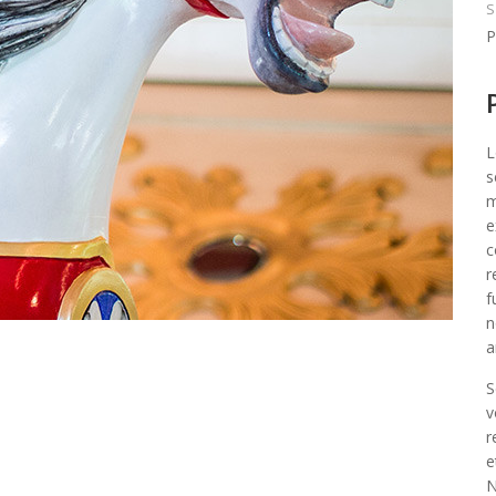
S
P
L
s
m
e
c
r
f
n
a
S
v
r
e
N