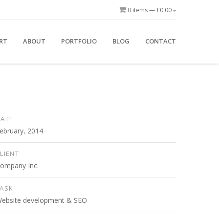
0 items —
£
0.00
RT
ABOUT
PORTFOLIO
BLOG
CONTACT
DATE
ebruary, 2014
LIENT
ompany Inc.
TASK
ebsite development & SEO