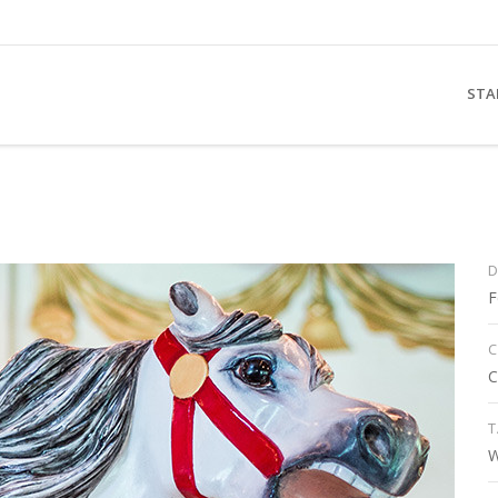
STA
F
C
C
W