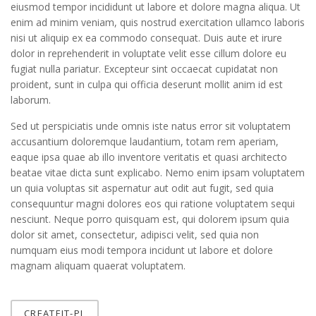
eiusmod tempor incididunt ut labore et dolore magna aliqua. Ut
enim ad minim veniam, quis nostrud exercitation ullamco laboris
nisi ut aliquip ex ea commodo consequat. Duis aute et irure
dolor in reprehenderit in voluptate velit esse cillum dolore eu
fugiat nulla pariatur. Excepteur sint occaecat cupidatat non
proident, sunt in culpa qui officia deserunt mollit anim id est
laborum.
Sed ut perspiciatis unde omnis iste natus error sit voluptatem
accusantium doloremque laudantium, totam rem aperiam,
eaque ipsa quae ab illo inventore veritatis et quasi architecto
beatae vitae dicta sunt explicabo. Nemo enim ipsam voluptatem
un quia voluptas sit aspernatur aut odit aut fugit, sed quia
consequuntur magni dolores eos qui ratione voluptatem sequi
nesciunt. Neque porro quisquam est, qui dolorem ipsum quia
dolor sit amet, consectetur, adipisci velit, sed quia non
numquam eius modi tempora incidunt ut labore et dolore
magnam aliquam quaerat voluptatem.
CREATEIT-PL