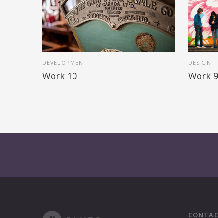
DEVELOPMENT
DESIGN
Work 10
Work 9
CONTAC