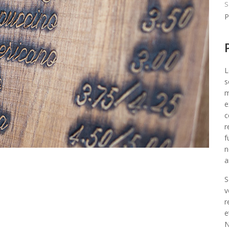
S
P
L
s
m
e
c
r
f
n
a
S
v
r
e
N