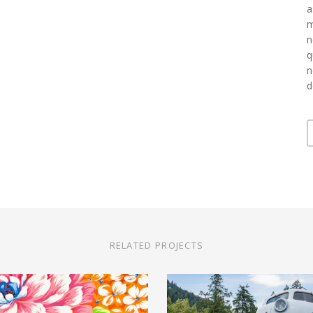
a
m
n
q
n
d
RELATED PROJECTS