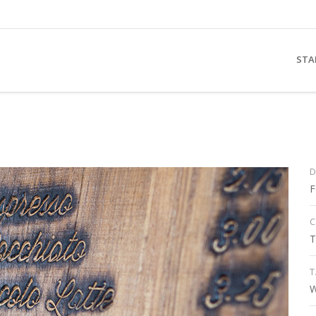
STA
F
C
T
W