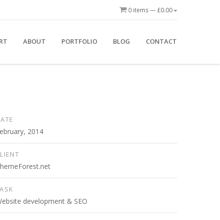
0 items —
£
0.00
RT
ABOUT
PORTFOLIO
BLOG
CONTACT
DATE
ebruary, 2014
LIENT
hemeForest.net
TASK
ebsite development & SEO