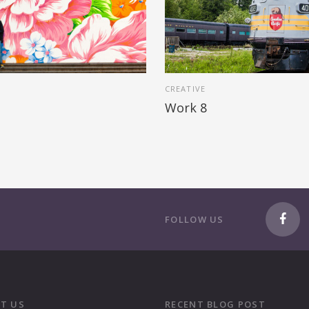
CREATIVE
Work 8
FOLLOW US
T US
RECENT BLOG POST