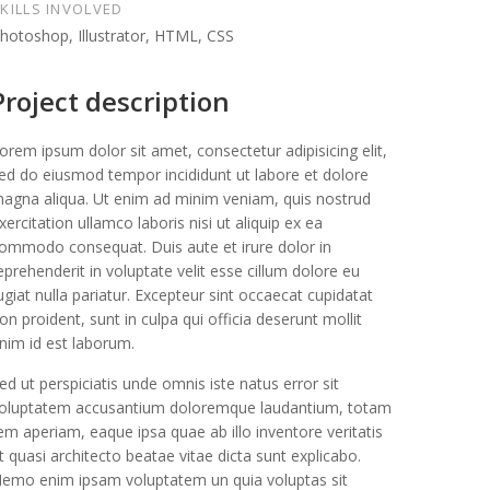
KILLS INVOLVED
hotoshop, Illustrator, HTML, CSS
Project description
orem ipsum dolor sit amet, consectetur adipisicing elit,
ed do eiusmod tempor incididunt ut labore et dolore
agna aliqua. Ut enim ad minim veniam, quis nostrud
xercitation ullamco laboris nisi ut aliquip ex ea
ommodo consequat. Duis aute et irure dolor in
eprehenderit in voluptate velit esse cillum dolore eu
ugiat nulla pariatur. Excepteur sint occaecat cupidatat
on proident, sunt in culpa qui officia deserunt mollit
nim id est laborum.
ed ut perspiciatis unde omnis iste natus error sit
oluptatem accusantium doloremque laudantium, totam
em aperiam, eaque ipsa quae ab illo inventore veritatis
t quasi architecto beatae vitae dicta sunt explicabo.
emo enim ipsam voluptatem un quia voluptas sit